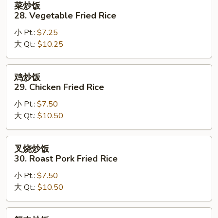
菜炒饭
炒
28. Vegetable Fried Rice
饭
小 Pt.:
$7.25
28.
大 Qt.:
$10.25
Vegetable
Fried
Rice
鸡
鸡炒饭
炒
29. Chicken Fried Rice
饭
小 Pt.:
$7.50
29.
大 Qt.:
$10.50
Chicken
Fried
Rice
叉
叉烧炒饭
烧
30. Roast Pork Fried Rice
炒
小 Pt.:
$7.50
饭
大 Qt.:
$10.50
30.
Roast
Pork
蟹