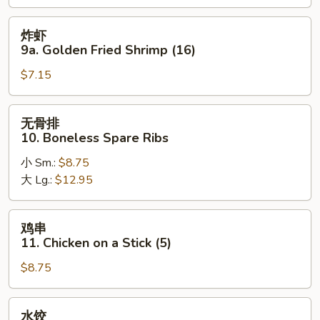
Fried
Scallop
炸
炸虾
(10)
虾
9a. Golden Fried Shrimp (16)
9a.
$7.15
Golden
Fried
Shrimp
无
无骨排
(16)
骨
10. Boneless Spare Ribs
排
小 Sm.:
$8.75
10.
大 Lg.:
$12.95
Boneless
Spare
Ribs
鸡
鸡串
串
11. Chicken on a Stick (5)
11.
$8.75
Chicken
on
a
水
水饺