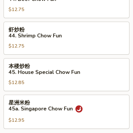
粉
$12.75
44.
Beef
Chow
虾
虾炒粉
Fun
炒
44. Shrimp Chow Fun
粉
$12.75
44.
Shrimp
Chow
本
本楼炒粉
Fun
楼
45. House Special Chow Fun
炒
$12.85
粉
45.
House
星
星洲米粉
Special
洲
45a. Singapore Chow Fun
Chow
米
Fun
粉
$12.95
45a.