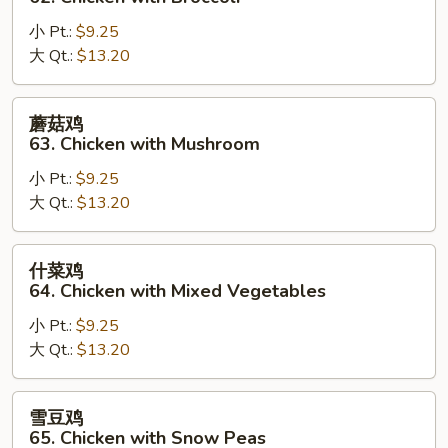
鸡
小 Pt.:
$9.25
62.
大 Qt.:
$13.20
Chicken
with
Broccoli
蘑
蘑菇鸡
菇
63. Chicken with Mushroom
鸡
小 Pt.:
$9.25
63.
大 Qt.:
$13.20
Chicken
with
Mushroom
什
什菜鸡
菜
64. Chicken with Mixed Vegetables
鸡
小 Pt.:
$9.25
64.
大 Qt.:
$13.20
Chicken
with
Mixed
雪
雪豆鸡
Vegetables
豆
65. Chicken with Snow Peas