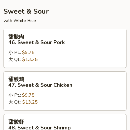
Singapore
Chow
Sweet & Sour
Fun
with White Rice
甜
甜酸肉
酸
46. Sweet & Sour Pork
肉
小 Pt.:
$9.75
46.
大 Qt.:
$13.25
Sweet
&
Sour
甜
甜酸鸡
Pork
酸
47. Sweet & Sour Chicken
鸡
小 Pt.:
$9.75
47.
大 Qt.:
$13.25
Sweet
&
Sour
甜
甜酸虾
Chicken
酸
48. Sweet & Sour Shrimp