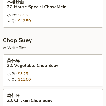
本楼炒面
楼
27. House Special Chow Mein
炒
小 Pt.:
$8.95
面
大 Qt.:
$12.50
27.
House
Special
Chow
Chop Suey
Mein
w. White Rice
菜
菜什碎
什
22. Vegetable Chop Suey
碎
小 Pt.:
$8.25
22.
大 Qt.:
$11.50
Vegetable
Chop
Suey
鸡
鸡什碎
什
23. Chicken Chop Suey
碎