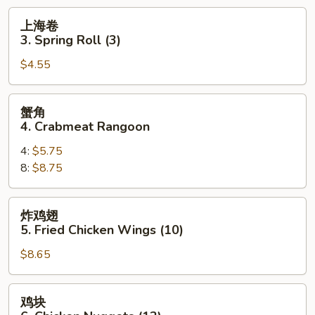
Roll
上
上海卷
(1)
海
3. Spring Roll (3)
卷
$4.55
3.
Spring
Roll
蟹
蟹角
(3)
角
4. Crabmeat Rangoon
4.
4:
$5.75
Crabmeat
8:
$8.75
Rangoon
炸
炸鸡翅
鸡
5. Fried Chicken Wings (10)
翅
$8.65
5.
Fried
Chicken
鸡
鸡块
Wings
块