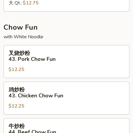
大 Qt.:
$12.75
42.
House
Special
Lo
Chow Fun
Mein
with White Noodle
叉
叉烧炒粉
烧
43. Pork Chow Fun
炒
$12.25
粉
43.
Pork
鸡
鸡炒粉
Chow
炒
43. Chicken Chow Fun
Fun
粉
$12.25
43.
Chicken
Chow
牛
牛炒粉
Fun
炒
44. Beef Chow Fun