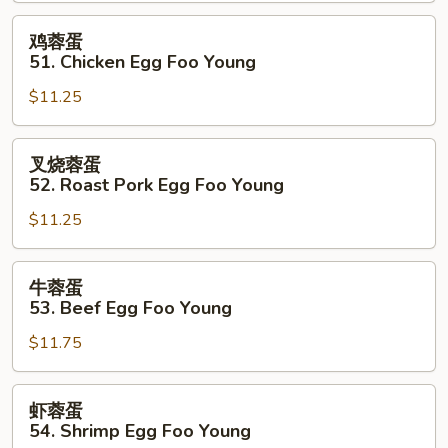
Vegetable
Egg
鸡
鸡蓉蛋
Foo
蓉
51. Chicken Egg Foo Young
Young
蛋
$11.25
51.
Chicken
Egg
叉
叉烧蓉蛋
Foo
烧
52. Roast Pork Egg Foo Young
Young
蓉
$11.25
蛋
52.
Roast
牛
牛蓉蛋
Pork
蓉
53. Beef Egg Foo Young
Egg
蛋
Foo
$11.75
53.
Young
Beef
Egg
虾
虾蓉蛋
Foo
蓉
54. Shrimp Egg Foo Young
Young
蛋