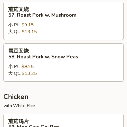
Pork
蘑
蘑菇叉烧
w.
菇
57. Roast Pork w. Mushroom
Chinese
叉
Vegetable
小 Pt.:
$9.15
烧
大 Qt.:
$13.15
57.
Roast
Pork
雪
雪豆叉烧
w.
豆
58. Roast Pork w. Snow Peas
Mushroom
叉
小 Pt.:
$9.25
烧
大 Qt.:
$13.25
58.
Roast
Pork
w.
Chicken
Snow
with White Rice
Peas
蘑
蘑菇鸡片
菇