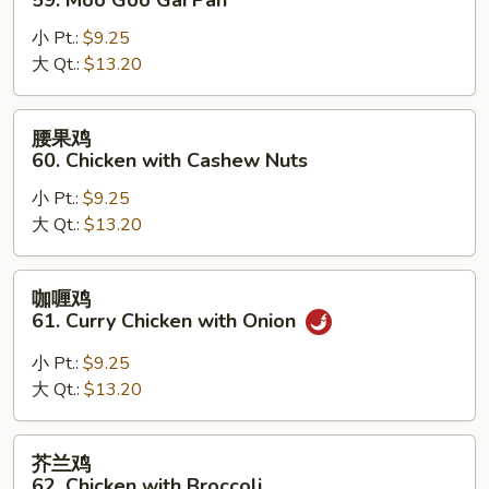
59. Moo Goo Gai Pan
鸡
小 Pt.:
$9.25
片
大 Qt.:
$13.20
59.
Moo
Goo
腰
腰果鸡
Gai
果
60. Chicken with Cashew Nuts
Pan
鸡
小 Pt.:
$9.25
60.
大 Qt.:
$13.20
Chicken
with
Cashew
咖
咖喱鸡
Nuts
喱
61. Curry Chicken with Onion
鸡
61.
小 Pt.:
$9.25
Curry
大 Qt.:
$13.20
Chicken
with
芥
芥兰鸡
Onion
兰
62. Chicken with Broccoli