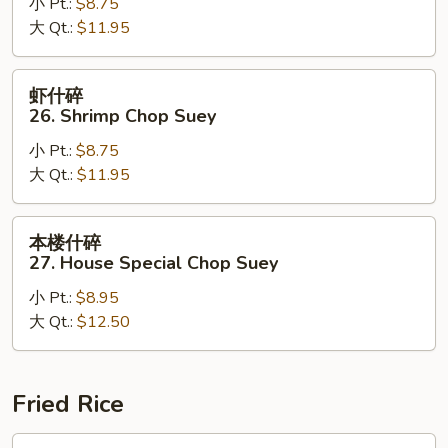
小 Pt.:
$8.75
25.
大 Qt.:
$11.95
Beef
Chop
Suey
虾
虾什碎
什
26. Shrimp Chop Suey
碎
小 Pt.:
$8.75
26.
大 Qt.:
$11.95
Shrimp
Chop
Suey
本
本楼什碎
楼
27. House Special Chop Suey
什
小 Pt.:
$8.95
碎
大 Qt.:
$12.50
27.
House
Special
Chop
Fried Rice
Suey
菜