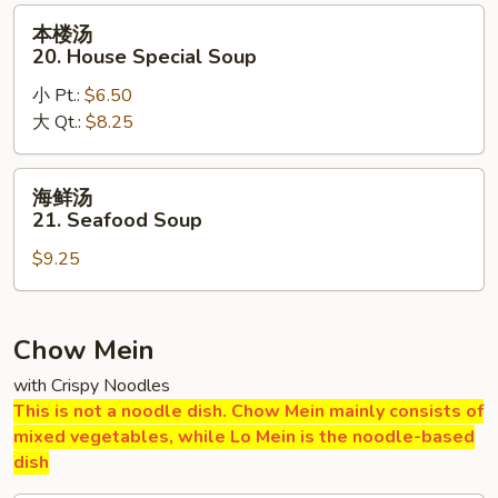
Sour
本
本楼汤
Soup
楼
20. House Special Soup
汤
小 Pt.:
$6.50
20.
大 Qt.:
$8.25
House
Special
Soup
海
海鲜汤
鲜
21. Seafood Soup
汤
$9.25
21.
Seafood
Soup
Chow Mein
with Crispy Noodles
This is not a noodle dish. Chow Mein mainly consists of
mixed vegetables, while Lo Mein is the noodle-based
dish