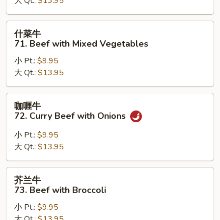
大 Qt.:
$13.95
Green
Pepper
Steak
什
什菜牛
w.
菜
71. Beef with Mixed Vegetables
Onion
牛
小 Pt.:
$9.95
71.
大 Qt.:
$13.95
Beef
with
Mixed
咖
咖喱牛
Vegetables
喱
72. Curry Beef with Onions
牛
72.
小 Pt.:
$9.95
Curry
大 Qt.:
$13.95
Beef
with
芥
芥兰牛
Onions
兰
73. Beef with Broccoli
牛
小 Pt.:
$9.95
73.
大 Qt.:
$13.95