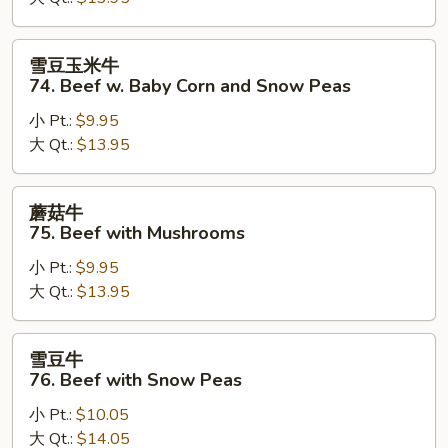
Beef
with
Broccoli
雪
雪豆玉米牛
豆
74. Beef w. Baby Corn and Snow Peas
玉
小 Pt.:
$9.95
米
大 Qt.:
$13.95
牛
74.
Beef
蘑
蘑菇牛
w.
菇
75. Beef with Mushrooms
Baby
牛
Corn
小 Pt.:
$9.95
75.
and
大 Qt.:
$13.95
Beef
Snow
with
Peas
Mushrooms
雪
雪豆牛
豆
76. Beef with Snow Peas
牛
小 Pt.:
$10.05
76.
大 Qt.:
$14.05
Beef