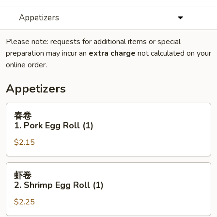
Appetizers
Please note: requests for additional items or special
preparation may incur an
extra charge
not calculated on your
online order.
Appetizers
春
春卷
卷
1. Pork Egg Roll (1)
1.
$2.15
Pork
Egg
Roll
虾
虾卷
(1)
卷
2. Shrimp Egg Roll (1)
2.
$2.25
Shrimp
Egg