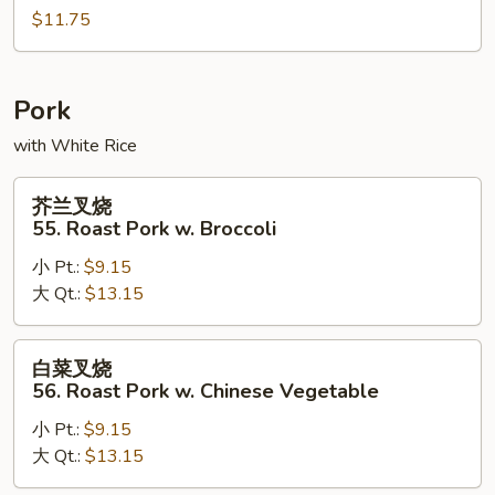
$11.75
54.
Shrimp
Egg
Foo
Pork
Young
with White Rice
芥
芥兰叉烧
兰
55. Roast Pork w. Broccoli
叉
小 Pt.:
$9.15
烧
大 Qt.:
$13.15
55.
Roast
Pork
白
白菜叉烧
w.
菜
56. Roast Pork w. Chinese Vegetable
Broccoli
叉
小 Pt.:
$9.15
烧
大 Qt.:
$13.15
56.
Roast