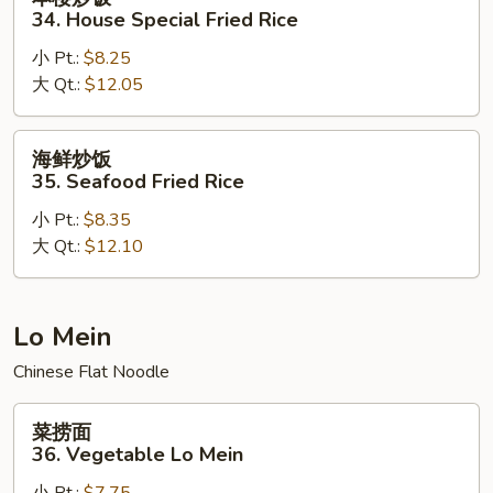
楼
34. House Special Fried Rice
炒
小 Pt.:
$8.25
饭
大 Qt.:
$12.05
34.
House
Special
海
海鲜炒饭
Fried
鲜
35. Seafood Fried Rice
Rice
炒
小 Pt.:
$8.35
饭
大 Qt.:
$12.10
35.
Seafood
Fried
Rice
Lo Mein
Chinese Flat Noodle
菜
菜捞面
捞
36. Vegetable Lo Mein
面