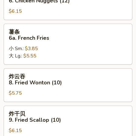
6. Chicken Nuggets (12)
(10)
6.
$6.15
Chicken
Nuggets
(12)
薯
薯条
条
6a. French Fries
6a.
小 Sm.:
$3.85
French
大 Lg.:
$5.55
Fries
炸
炸云吞
云
8. Fried Wonton (10)
吞
$5.75
8.
Fried
Wonton
炸
炸干贝
(10)
干
9. Fried Scallop (10)
贝
$6.15
9.