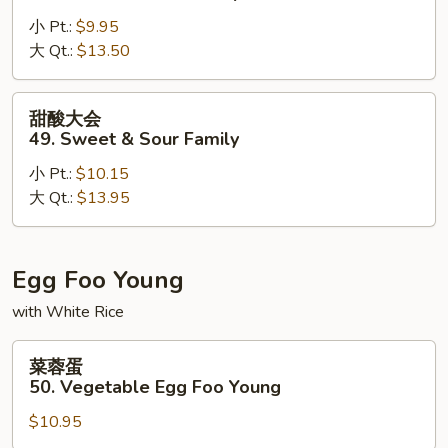
虾
小 Pt.:
$9.95
48.
大 Qt.:
$13.50
Sweet
&
Sour
甜
甜酸大会
Shrimp
酸
49. Sweet & Sour Family
大
小 Pt.:
$10.15
会
大 Qt.:
$13.95
49.
Sweet
&
Sour
Egg Foo Young
Family
with White Rice
菜
菜蓉蛋
蓉
50. Vegetable Egg Foo Young
蛋
$10.95
50.