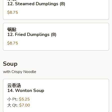
Stick
饺
12. Steamed Dumplings (8)
(5)
12.
$8.75
Steamed
Dumplings
(8)
锅
锅贴
贴
12. Fried Dumplings (8)
12.
$8.75
Fried
Dumplings
(8)
Soup
with Crispy Noodle
云
云吞汤
吞
14. Wonton Soup
汤
小 Pt.:
$5.25
14.
大 Qt.:
$7.00
Wonton
Soup