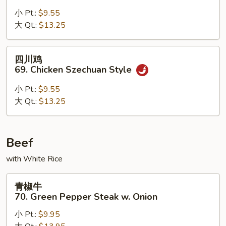
鸡
68.
小 Pt.:
$9.55
Hunan
大 Qt.:
$13.25
Chicken
四
四川鸡
川
69. Chicken Szechuan Style
鸡
69.
小 Pt.:
$9.55
Chicken
大 Qt.:
$13.25
Szechuan
Style
Beef
with White Rice
青
青椒牛
椒
70. Green Pepper Steak w. Onion
牛
小 Pt.:
$9.95
70.