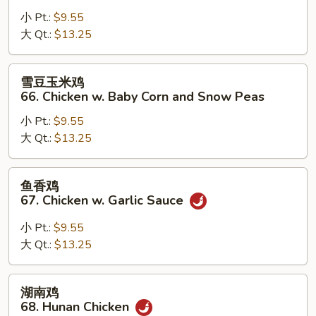
鸡
小 Pt.:
$9.55
65.
大 Qt.:
$13.25
Chicken
with
Snow
雪
雪豆玉米鸡
Peas
豆
66. Chicken w. Baby Corn and Snow Peas
玉
小 Pt.:
$9.55
米
大 Qt.:
$13.25
鸡
66.
Chicken
鱼
鱼香鸡
w.
香
67. Chicken w. Garlic Sauce
Baby
鸡
Corn
67.
小 Pt.:
$9.55
and
Chicken
大 Qt.:
$13.25
Snow
w.
Peas
Garlic
湖
湖南鸡
Sauce
南
68. Hunan Chicken